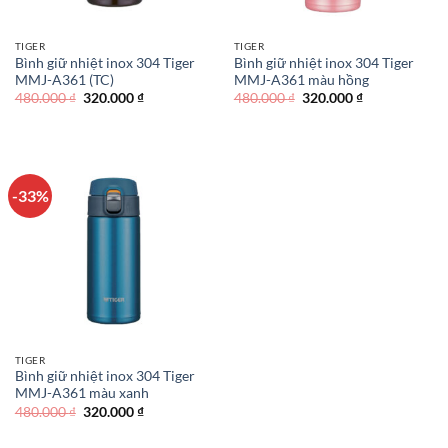
TIGER
TIGER
Bình giữ nhiệt inox 304 Tiger
Bình giữ nhiệt inox 304 Tiger
MMJ-A361 (TC)
MMJ-A361 màu hồng
Giá
Giá
Giá
Giá
480.000
₫
320.000
₫
480.000
₫
320.000
₫
gốc
hiện
gốc
hiện
là:
tại
là:
tại
480.000 ₫.
là:
480.000 ₫.
là:
320.000 ₫.
320.000 ₫.
-33%
TIGER
Bình giữ nhiệt inox 304 Tiger
MMJ-A361 màu xanh
Giá
Giá
480.000
₫
320.000
₫
gốc
hiện
là:
tại