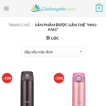
Bỏ
0
qua
nội
dung
TRANG CHỦ
/
SẢN PHẨM ĐƯỢC GẮN THẺ “MMJ-
A361”
LỌC
-33%
-33%