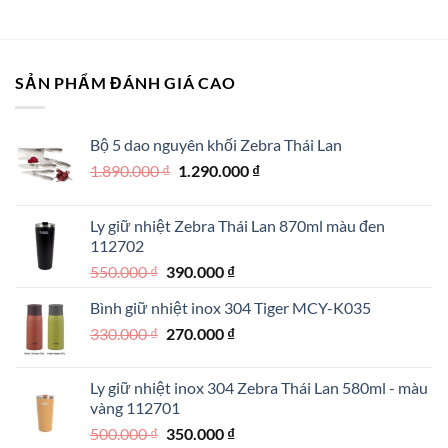
480.000 ₫.
là:
320.000 ₫.
SẢN PHẨM ĐÁNH GIÁ CAO
Bộ 5 dao nguyên khối Zebra Thái Lan
Giá
Giá
1.890.000
₫
1.290.000
₫
gốc
hiện
là:
tại
Ly giữ nhiệt Zebra Thái Lan 870ml màu đen
1.890.000 ₫.
là:
112702
1.290.000 ₫.
Giá
Giá
550.000
₫
390.000
₫
gốc
hiện
Bình giữ nhiệt inox 304 Tiger MCY-K035
là:
tại
Giá
Giá
330.000
₫
550.000 ₫.
270.000
₫
là:
gốc
hiện
390.000 ₫.
là:
tại
Ly giữ nhiệt inox 304 Zebra Thái Lan 580ml - màu
330.000 ₫.
là:
vàng 112701
270.000 ₫.
Giá
Giá
500.000
₫
350.000
₫