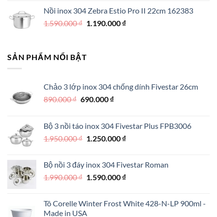
gốc
hiện
Nồi inox 304 Zebra Estio Pro II 22cm 162383
là:
tại
Giá
Giá
1.590.000
₫
500.000 ₫.
1.190.000
là:
₫
gốc
hiện
350.000 ₫.
là:
tại
1.590.000 ₫.
là:
SẢN PHẨM NỔI BẬT
1.190.000 ₫.
Chảo 3 lớp inox 304 chống dính Fivestar 26cm
Giá
Giá
890.000
₫
690.000
₫
gốc
hiện
là:
tại
Bộ 3 nồi táo inox 304 Fivestar Plus FPB3006
890.000 ₫.
là:
Giá
Giá
1.950.000
₫
1.250.000
₫
690.000 ₫.
gốc
hiện
là:
tại
Bộ nồi 3 đáy inox 304 Fivestar Roman
1.950.000 ₫.
là:
Giá
Giá
1.990.000
₫
1.590.000
₫
1.250.000 ₫.
gốc
hiện
là:
tại
Tô Corelle Winter Frost White 428-N-LP 900ml -
1.990.000 ₫.
là:
Made in USA