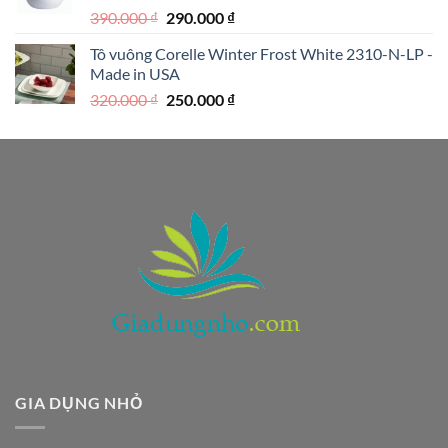
1.590.000 ₫.
Giá
Giá
390.000
₫
290.000
₫
gốc
hiện
Tô vuông Corelle Winter Frost White 2310-N-LP -
là:
tại
Made in USA
390.000 ₫.
là:
Giá
Giá
320.000
₫
250.000
₫
290.000 ₫.
gốc
hiện
là:
tại
320.000 ₫.
là:
250.000 ₫.
GIA DỤNG NHỎ