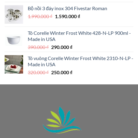
là:
tại
Bộ nồi 3 đáy inox 304 Fivestar Roman
1.950.000 ₫.
là:
Giá
Giá
1.990.000
₫
1.590.000
₫
1.250.000 ₫.
gốc
hiện
là:
tại
Tô Corelle Winter Frost White 428-N-LP 900ml -
1.990.000 ₫.
là:
Made in USA
1.590.000 ₫.
Giá
Giá
390.000
₫
290.000
₫
gốc
hiện
Tô vuông Corelle Winter Frost White 2310-N-LP -
là:
tại
Made in USA
390.000 ₫.
là:
Giá
Giá
320.000
₫
250.000
₫
290.000 ₫.
gốc
hiện
là:
tại
320.000 ₫.
là:
250.000 ₫.