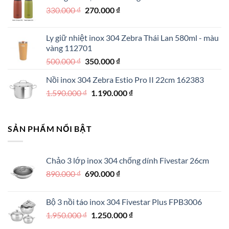
Giá
Giá
330.000
₫
550.000 ₫.
270.000
₫
là:
gốc
hiện
390.000 ₫.
là:
tại
Ly giữ nhiệt inox 304 Zebra Thái Lan 580ml - màu
330.000 ₫.
là:
vàng 112701
270.000 ₫.
Giá
Giá
500.000
₫
350.000
₫
gốc
hiện
Nồi inox 304 Zebra Estio Pro II 22cm 162383
là:
tại
Giá
Giá
1.590.000
₫
500.000 ₫.
1.190.000
là:
₫
gốc
hiện
350.000 ₫.
là:
tại
1.590.000 ₫.
là:
SẢN PHẨM NỔI BẬT
1.190.000 ₫.
Chảo 3 lớp inox 304 chống dính Fivestar 26cm
Giá
Giá
890.000
₫
690.000
₫
gốc
hiện
là:
tại
Bộ 3 nồi táo inox 304 Fivestar Plus FPB3006
890.000 ₫.
là:
Giá
Giá
1.950.000
₫
1.250.000
₫
690.000 ₫.
gốc
hiện