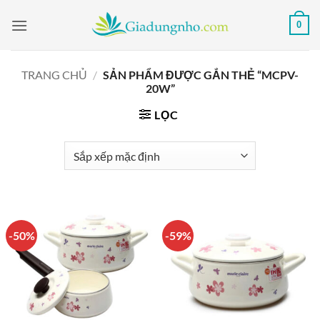
Bỏ
0
qua
nội
dung
TRANG CHỦ
/
SẢN PHẨM ĐƯỢC GẮN THẺ “MCPV-
20W”
LỌC
-50%
-59%