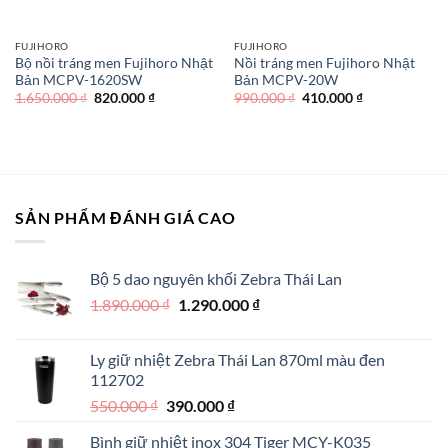
FUJIHORO
FUJIHORO
Bộ nồi tráng men Fujihoro Nhật
Nồi tráng men Fujihoro Nhật
Bản MCPV-1620SW
Bản MCPV-20W
Giá
Giá
Giá
Giá
1.650.000
₫
820.000
₫
990.000
₫
410.000
₫
gốc
hiện
gốc
hiện
là:
tại
là:
tại
1.650.000 ₫.
là:
990.000 ₫.
là:
820.000 ₫.
410.000 ₫.
SẢN PHẨM ĐÁNH GIÁ CAO
Bộ 5 dao nguyên khối Zebra Thái Lan
Giá
Giá
1.890.000
₫
1.290.000
₫
gốc
hiện
là:
tại
Ly giữ nhiệt Zebra Thái Lan 870ml màu đen
1.890.000 ₫.
là:
112702
1.290.000 ₫.
Giá
Giá
550.000
₫
390.000
₫
gốc
hiện
Bình giữ nhiệt inox 304 Tiger MCY-K035
là:
tại