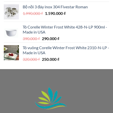
là:
tại
Bộ nồi 3 đáy inox 304 Fivestar Roman
1.950.000 ₫.
là:
Giá
Giá
1.990.000
₫
1.590.000
₫
1.250.000 ₫.
gốc
hiện
là:
tại
Tô Corelle Winter Frost White 428-N-LP 900ml -
1.990.000 ₫.
là:
Made in USA
1.590.000 ₫.
Giá
Giá
390.000
₫
290.000
₫
gốc
hiện
Tô vuông Corelle Winter Frost White 2310-N-LP -
là:
tại
Made in USA
390.000 ₫.
là:
Giá
Giá
320.000
₫
250.000
₫
290.000 ₫.
gốc
hiện
là:
tại
320.000 ₫.
là:
250.000 ₫.