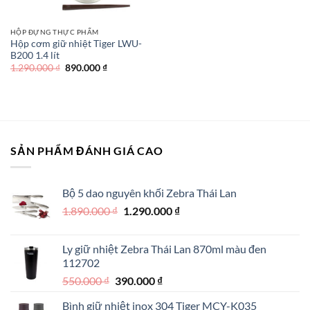
HỘP ĐỰNG THỰC PHẨM
Hộp cơm giữ nhiệt Tiger LWU-
B200 1.4 lít
Giá
Giá
1.290.000
₫
890.000
₫
gốc
hiện
là:
tại
1.290.000 ₫.
là:
890.000 ₫.
SẢN PHẨM ĐÁNH GIÁ CAO
Bộ 5 dao nguyên khối Zebra Thái Lan
Giá
Giá
1.890.000
₫
1.290.000
₫
gốc
hiện
là:
tại
Ly giữ nhiệt Zebra Thái Lan 870ml màu đen
1.890.000 ₫.
là:
112702
1.290.000 ₫.
Giá
Giá
550.000
₫
390.000
₫
gốc
hiện
Bình giữ nhiệt inox 304 Tiger MCY-K035
là:
tại