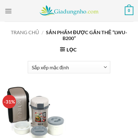
Bỏ
0
qua
nội
dung
TRANG CHỦ
/
SẢN PHẨM ĐƯỢC GẮN THẺ “LWU-
B200”
LỌC
-31%