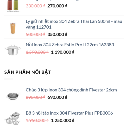
Giá
Giá
330.000
₫
550.000 ₫.
270.000
₫
là:
gốc
hiện
390.000 ₫.
là:
tại
Ly giữ nhiệt inox 304 Zebra Thái Lan 580ml - màu
330.000 ₫.
là:
vàng 112701
270.000 ₫.
Giá
Giá
500.000
₫
350.000
₫
gốc
hiện
Nồi inox 304 Zebra Estio Pro II 22cm 162383
là:
tại
Giá
Giá
1.590.000
₫
500.000 ₫.
1.190.000
là:
₫
gốc
hiện
350.000 ₫.
là:
tại
1.590.000 ₫.
là:
SẢN PHẨM NỔI BẬT
1.190.000 ₫.
Chảo 3 lớp inox 304 chống dính Fivestar 26cm
Giá
Giá
890.000
₫
690.000
₫
gốc
hiện
là:
tại
Bộ 3 nồi táo inox 304 Fivestar Plus FPB3006
890.000 ₫.
là:
Giá
Giá
1.950.000
₫
1.250.000
₫
690.000 ₫.
gốc
hiện