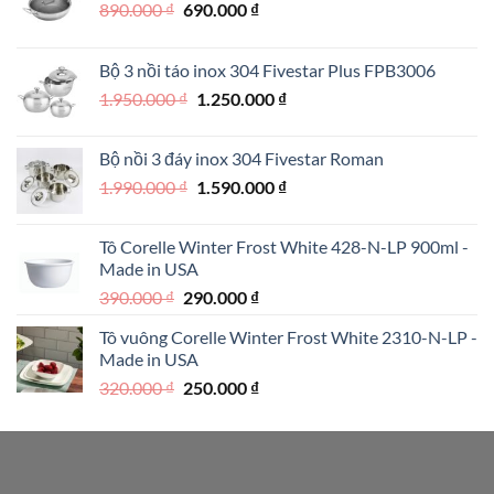
Giá
Giá
890.000
₫
690.000
₫
gốc
hiện
là:
tại
Bộ 3 nồi táo inox 304 Fivestar Plus FPB3006
890.000 ₫.
là:
Giá
Giá
1.950.000
₫
1.250.000
₫
690.000 ₫.
gốc
hiện
là:
tại
Bộ nồi 3 đáy inox 304 Fivestar Roman
1.950.000 ₫.
là:
Giá
Giá
1.990.000
₫
1.590.000
₫
1.250.000 ₫.
gốc
hiện
là:
tại
Tô Corelle Winter Frost White 428-N-LP 900ml -
1.990.000 ₫.
là:
Made in USA
1.590.000 ₫.
Giá
Giá
390.000
₫
290.000
₫
gốc
hiện
Tô vuông Corelle Winter Frost White 2310-N-LP -
là:
tại
Made in USA
390.000 ₫.
là:
Giá
Giá
320.000
₫
250.000
₫
290.000 ₫.
gốc
hiện
là:
tại
320.000 ₫.
là:
250.000 ₫.