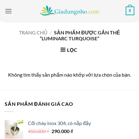
Bỏ
0
qua
nội
dung
TRANG CHỦ
/
SẢN PHẨM ĐƯỢC GẮN THẺ
“LUMINARC TURQUOISE”
LỌC
Không tìm thấy sản phẩm nào khớp với lựa chọn của bạn.
SẢN PHẨM ĐÁNH GIÁ CAO
Cối chày inox 304, có nắp đậy
Giá
Giá
450.000
₫
290.000
₫
gốc
hiện