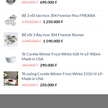
Giá
Giá
890.000
₫
690.000
₫
gốc
hiện
là:
tại
Bộ 3 nồi táo inox 304 Fivestar Plus FPB3006
890.000 ₫.
là:
Giá
Giá
1.950.000
₫
1.250.000
₫
690.000 ₫.
gốc
hiện
là:
tại
Bộ nồi 3 đáy inox 304 Fivestar Roman
1.950.000 ₫.
là:
Giá
Giá
1.990.000
₫
1.590.000
₫
1.250.000 ₫.
gốc
hiện
là:
tại
Tô Corelle Winter Frost White 428-N-LP 900ml -
1.990.000 ₫.
là:
Made in USA
1.590.000 ₫.
Giá
Giá
390.000
₫
290.000
₫
gốc
hiện
Tô vuông Corelle Winter Frost White 2310-N-LP -
là:
tại
Made in USA
390.000 ₫.
là:
Giá
Giá
320.000
₫
250.000
₫
290.000 ₫.
gốc
hiện
là:
tại
320.000 ₫.
là:
250.000 ₫.