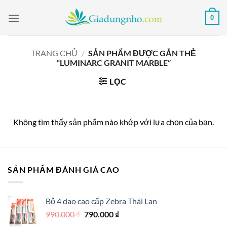
Bỏ
0
qua
nội
dung
TRANG CHỦ
/
SẢN PHẨM ĐƯỢC GẮN THẺ
“LUMINARC GRANIT MARBLE”
LỌC
Không tìm thấy sản phẩm nào khớp với lựa chọn của bạn.
SẢN PHẨM ĐÁNH GIÁ CAO
Bộ 4 dao cao cấp Zebra Thái Lan
Giá
Giá
990.000
₫
790.000
₫
gốc
hiện