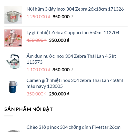
là:
tại
Nồi hầm 3 đáy inox 304 Zebra 26x18cm 171326
990.000 ₫.
là:
Giá
Giá
1.290.000
₫
950.000
₫
790.000 ₫.
gốc
hiện
là:
tại
Ly giữ nhiệt Zebra Cuppuccino 650ml 112704
1.290.000 ₫.
là:
Giá
Giá
450.000
₫
350.000
₫
950.000 ₫.
gốc
hiện
là:
tại
Ấm đun nước inox 304 Zebra Thái Lan 4.5 lít
450.000 ₫.
là:
113573
350.000 ₫.
Giá
Giá
1.100.000
₫
850.000
₫
gốc
hiện
Camen giữ nhiệt inox 304 zebra Thái Lan 450ml
là:
tại
màu navy 123005
1.100.000 ₫.
là:
Giá
Giá
350.000
₫
290.000
₫
850.000 ₫.
gốc
hiện
là:
tại
SẢN PHẨM NỔI BẬT
350.000 ₫.
là:
290.000 ₫.
Chảo 3 lớp inox 304 chống dính Fivestar 26cm