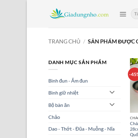
Bỏ
qua
Tìm
kiế
nội
dung
TRANG CHỦ
/
SẢN PHẨM ĐƯỢC G
DANH MỤC SẢN PHẨM
-45
Bình đun - Ấm đun
Bình giữ nhiệt
Bộ bàn ăn
Chảo
CHẢ
Chả
Dao - Thớt - Đũa - Muỗng - Nĩa
28c
Quố