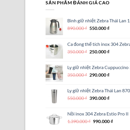
SẢN PHẨM ĐÁNH GIÁ CAO
Bình giữ nhiệt Zebra Thái Lan 1
Giá
Giá
890.000
₫
550.000
₫
gốc
hiện
là:
tại
Ca đong thể tích inox 304 Zebr
890.000 ₫.
là:
Giá
Giá
350.000
₫
250.000
₫
550.000 ₫.
gốc
hiện
là:
tại
Ly giữ nhiệt Zebra Cuppuccin
350.000 ₫.
là:
Giá
Giá
350.000
₫
290.000
₫
250.000 ₫.
gốc
hiện
là:
tại
Ly giữ nhiệt Zebra Thái Lan 87
350.000 ₫.
là:
Giá
Giá
550.000
₫
390.000
₫
290.000 ₫.
gốc
hiện
là:
tại
Nồi inox 304 Zebra Estio Pro I
550.000 ₫.
là:
Giá
Giá
1.390.000
₫
990.000
₫
390.000 ₫.
gốc
hiện