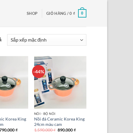
0
SHOP
GIỎ HÀNG /
0
₫
ả
-44%
NỒI - BỘ NỒI
ic Korea King
Nồi đá Ceramic Korea King
am
24cm màu cam
Giá
Giá
Giá
Giá
790.000
₫
1.590.000
₫
890.000
₫