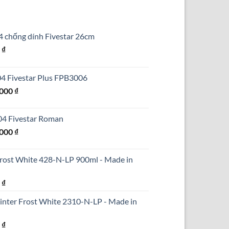
4 chống dính Fivestar 26cm
Giá
0
₫
hiện
tại
304 Fivestar Plus FPB3006
₫.
là:
Giá
.000
₫
690.000 ₫.
hiện
tại
304 Fivestar Roman
000 ₫.
là:
Giá
.000
₫
1.250.000 ₫.
hiện
tại
Frost White 428-N-LP 900ml - Made in
000 ₫.
là:
1.590.000 ₫.
Giá
0
₫
hiện
inter Frost White 2310-N-LP - Made in
tại
₫.
là:
Giá
0
₫
290.000 ₫.