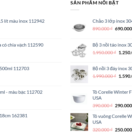
SẢN PHẨM NỔI BẬT
.5 lít màu inox 112942
Chảo 3 lớp inox 30
Giá
890.000
₫
690.00
gốc
là:
a có chia vạch 112590
Bộ 3 nồi táo inox 
890.000 
Giá
1.950.000
₫
1.250
gốc
là:
o 500ml 112703
Bộ nồi 3 đáy inox 
1.950.
Giá
1.990.000
₫
1.590
gốc
là:
0ml - màu bạc 112702
Tô Corelle Winter 
1.990.
USA
Giá
390.000
₫
290.00
gốc
I 18cm 162381
Tô vuông Corelle W
là:
USA
390.000 
Giá
320.000
₫
250.00