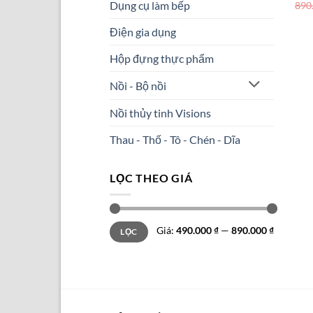
Dụng cụ làm bếp
890
Điện gia dụng
Hộp đựng thực phẩm
Nồi - Bộ nồi
Nồi thủy tinh Visions
Thau - Thố - Tô - Chén - Dĩa
LỌC THEO GIÁ
Giá
Giá
Giá:
490.000 ₫
—
890.000 ₫
LỌC
tối
tối
thiểu
đa