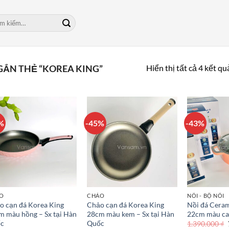
m:
Hiển thị tất cả 4 kết qu
ẮN THẺ “KOREA KING”
%
-45%
-43%
O
CHẢO
NỒI - BỘ NỒI
o cạn đá Korea King
Chảo cạn đá Korea King
Nồi đá Ceram
m màu hồng – Sx tại Hàn
28cm màu kem – Sx tại Hàn
22cm màu c
c
Quốc
1.390.000
₫