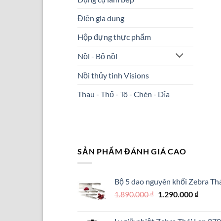
Điện gia dụng
Hộp đựng thực phẩm
Nồi - Bộ nồi
Nồi thủy tinh Visions
Thau - Thố - Tô - Chén - Dĩa
SẢN PHẨM ĐÁNH GIÁ CAO
Bộ 5 dao nguyên khối Zebra Thá
Giá
Giá
1.890.000
₫
1.290.000
₫
gốc
hiện
là:
tại