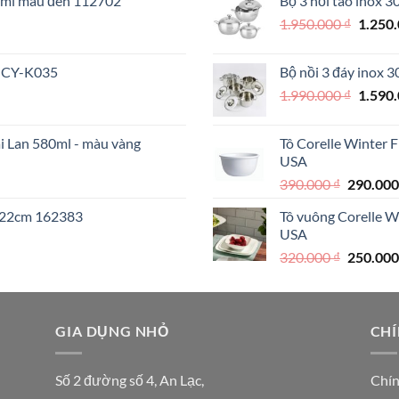
70ml màu đen 112702
Bộ 3 nồi táo inox 
890.000 
Giá
1.950.000
₫
1.250
000 ₫.
gốc
là:
 MCY-K035
Bộ nồi 3 đáy inox 
1.950.
Giá
1.990.000
₫
1.590
gốc
là:
ái Lan 580ml - màu vàng
Tô Corelle Winter 
1.990.
USA
Giá
390.000
₫
290.00
gốc
I 22cm 162383
Tô vuông Corelle W
là:
USA
390.000 
Giá
320.000
₫
250.00
gốc
là:
320.000 
000 ₫.
GIA DỤNG NHỎ
CHÍ
Số 2 đường số 4, An Lạc,
Chín