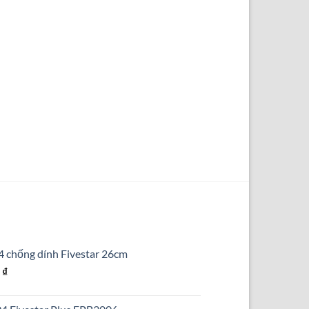
4 chống dính Fivestar 26cm
Giá
0
₫
hiện
tại