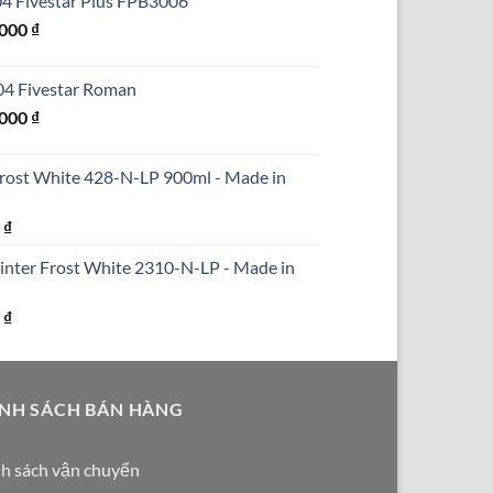
304 Fivestar Plus FPB3006
₫.
là:
Giá
.000
₫
690.000 ₫.
hiện
tại
304 Fivestar Roman
000 ₫.
là:
Giá
.000
₫
1.250.000 ₫.
hiện
tại
Frost White 428-N-LP 900ml - Made in
000 ₫.
là:
1.590.000 ₫.
Giá
0
₫
hiện
inter Frost White 2310-N-LP - Made in
tại
₫.
là:
Giá
0
₫
290.000 ₫.
hiện
tại
₫.
là:
NH SÁCH BÁN HÀNG
250.000 ₫.
h sách vận chuyển