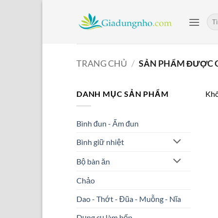
Bỏ
qua
Tìm
kiế
nội
dung
TRANG CHỦ
/
SẢN PHẨM ĐƯỢC G
DANH MỤC SẢN PHẨM
Khô
Bình đun - Ấm đun
Bình giữ nhiệt
Bộ bàn ăn
Chảo
Dao - Thớt - Đũa - Muỗng - Nĩa
Dụng cụ làm bếp