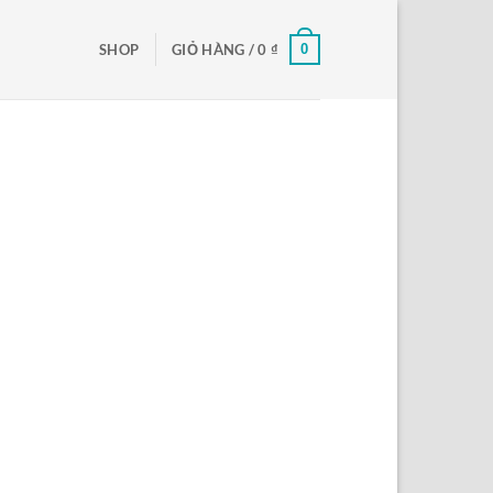
0
SHOP
GIỎ HÀNG /
0
₫