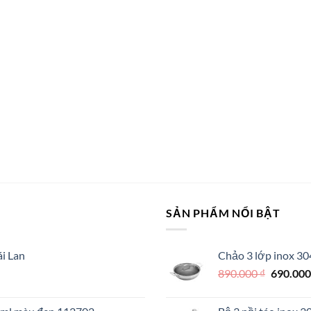
SẢN PHẨM NỔI BẬT
i Lan
Chảo 3 lớp inox 30
Giá
890.000
₫
690.00
gốc
là: