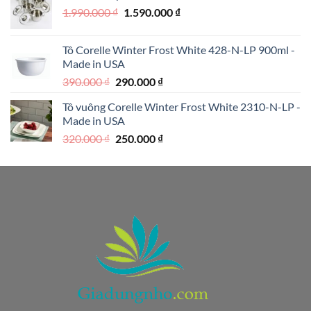
Giá
Giá
1.990.000
₫
1.590.000
₫
1.250.000 ₫.
gốc
hiện
là:
tại
Tô Corelle Winter Frost White 428-N-LP 900ml -
1.990.000 ₫.
là:
Made in USA
1.590.000 ₫.
Giá
Giá
390.000
₫
290.000
₫
gốc
hiện
Tô vuông Corelle Winter Frost White 2310-N-LP -
là:
tại
Made in USA
390.000 ₫.
là:
Giá
Giá
320.000
₫
250.000
₫
290.000 ₫.
gốc
hiện
là:
tại
320.000 ₫.
là:
250.000 ₫.