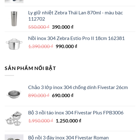
gốc
hiện
250.000 ₫.
là:
tại
Ly giữ nhiệt Zebra Thái Lan 870ml - màu bạc
350.000 ₫.
là:
112702
290.000 ₫.
Giá
Giá
550.000
₫
390.000
₫
gốc
hiện
Nồi inox 304 Zebra Estio Pro II 18cm 162381
là:
tại
Giá
Giá
1.390.000
₫
550.000 ₫.
990.000
là:
₫
gốc
hiện
390.000 ₫.
là:
tại
1.390.000 ₫.
là:
SẢN PHẨM NỔI BẬT
990.000 ₫.
Chảo 3 lớp inox 304 chống dính Fivestar 26cm
Giá
Giá
890.000
₫
690.000
₫
gốc
hiện
là:
tại
Bộ 3 nồi táo inox 304 Fivestar Plus FPB3006
890.000 ₫.
là:
Giá
Giá
1.950.000
₫
1.250.000
₫
690.000 ₫.
gốc
hiện
là:
tại
Bộ nồi 3 đáy inox 304 Fivestar Roman
1.950.000 ₫.
là: