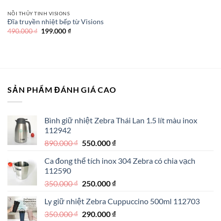
NỒI THỦY TINH VISIONS
Đĩa truyền nhiệt bếp từ Visions
Giá
Giá
490.000
₫
199.000
₫
gốc
hiện
là:
tại
490.000 ₫.
là:
199.000 ₫.
SẢN PHẨM ĐÁNH GIÁ CAO
Bình giữ nhiệt Zebra Thái Lan 1.5 lít màu inox
112942
Giá
Giá
890.000
₫
550.000
₫
gốc
hiện
Ca đong thể tích inox 304 Zebra có chia vạch
là:
tại
112590
890.000 ₫.
là:
Giá
Giá
350.000
₫
250.000
₫
550.000 ₫.
gốc
hiện
Ly giữ nhiệt Zebra Cuppuccino 500ml 112703
là:
tại
Giá
Giá
350.000
₫
350.000 ₫.
290.000
₫
là: