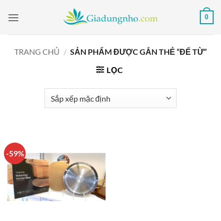
Bỏ
0
qua
nội
dung
TRANG CHỦ
/
SẢN PHẨM ĐƯỢC GẮN THẺ “ĐẾ TỪ”
LỌC
-59%