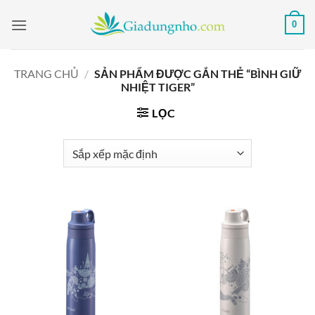
Bỏ
0
qua
nội
dung
TRANG CHỦ
/
SẢN PHẨM ĐƯỢC GẮN THẺ “BÌNH GIỮ
NHIỆT TIGER”
LỌC