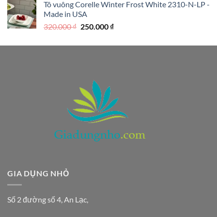
Tô vuông Corelle Winter Frost White 2310-N-LP -
là:
tại
Made in USA
390.000 ₫.
là:
Giá
Giá
320.000
₫
250.000
₫
290.000 ₫.
gốc
hiện
là:
tại
320.000 ₫.
là:
250.000 ₫.
GIA DỤNG NHỎ
Số 2 đường số 4, An Lạc,