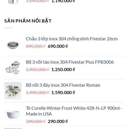
Giá
Giá
1.590.000
₫
500.000 ₫.
1.190.000
là:
₫
gốc
hiện
350.000 ₫.
là:
tại
1.590.000 ₫.
là:
SẢN PHẨM NỔI BẬT
1.190.000 ₫.
Chảo 3 lớp inox 304 chống dính Fivestar 26cm
Giá
Giá
890.000
₫
690.000
₫
gốc
hiện
là:
tại
Bộ 3 nồi táo inox 304 Fivestar Plus FPB3006
890.000 ₫.
là:
Giá
Giá
1.950.000
₫
1.250.000
₫
690.000 ₫.
gốc
hiện
là:
tại
Bộ nồi 3 đáy inox 304 Fivestar Roman
1.950.000 ₫.
là:
Giá
Giá
1.990.000
₫
1.590.000
₫
1.250.000 ₫.
gốc
hiện
là:
tại
Tô Corelle Winter Frost White 428-N-LP 900ml -
1.990.000 ₫.
là:
Made in USA
1.590.000 ₫.
Giá
Giá
390.000
₫
290.000
₫
gốc
hiện