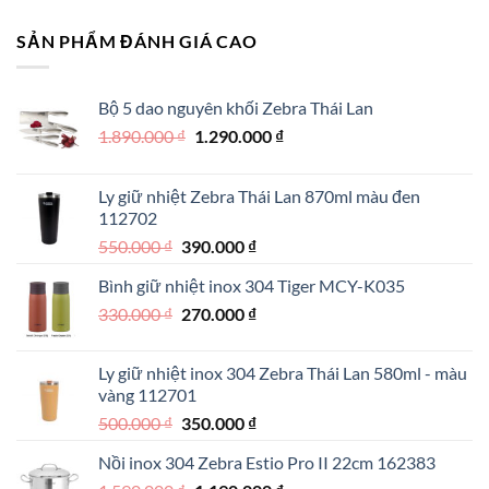
SẢN PHẨM ĐÁNH GIÁ CAO
Bộ 5 dao nguyên khối Zebra Thái Lan
Giá
Giá
1.890.000
₫
1.290.000
₫
gốc
hiện
là:
tại
Ly giữ nhiệt Zebra Thái Lan 870ml màu đen
1.890.000 ₫.
là:
112702
1.290.000 ₫.
Giá
Giá
550.000
₫
390.000
₫
gốc
hiện
Bình giữ nhiệt inox 304 Tiger MCY-K035
là:
tại
Giá
Giá
330.000
₫
550.000 ₫.
270.000
₫
là:
gốc
hiện
390.000 ₫.
là:
tại
Ly giữ nhiệt inox 304 Zebra Thái Lan 580ml - màu
330.000 ₫.
là:
vàng 112701
270.000 ₫.
Giá
Giá
500.000
₫
350.000
₫
gốc
hiện
Nồi inox 304 Zebra Estio Pro II 22cm 162383
là:
tại