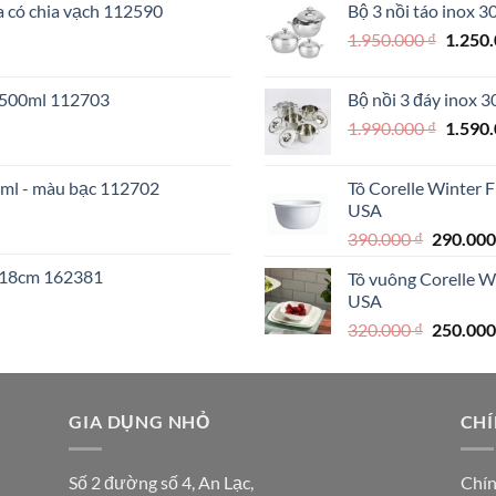
a có chia vạch 112590
Bộ 3 nồi táo inox 
890.000 
Giá
1.950.000
₫
1.250
gốc
là:
o 500ml 112703
Bộ nồi 3 đáy inox 
1.950.
Giá
1.990.000
₫
1.590
gốc
là:
0ml - màu bạc 112702
Tô Corelle Winter 
1.990.
USA
Giá
390.000
₫
290.00
gốc
I 18cm 162381
Tô vuông Corelle W
là:
USA
390.000 
Giá
320.000
₫
250.00
gốc
là:
₫.
320.000 
GIA DỤNG NHỎ
CHÍ
Số 2 đường số 4, An Lạc,
Chín