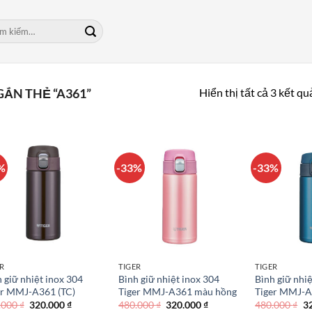
m:
Hiển thị tất cả 3 kết qu
ẮN THẺ “A361”
%
-33%
-33%
R
TIGER
TIGER
 giữ nhiệt inox 304
Bình giữ nhiệt inox 304
Bình giữ nhi
er MMJ-A361 (TC)
Tiger MMJ-A361 màu hồng
Tiger MMJ-A
Giá
Giá
Giá
Giá
Gi
.000
₫
320.000
₫
480.000
₫
320.000
₫
480.000
₫
3