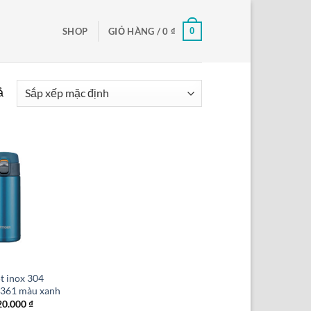
0
SHOP
GIỎ HÀNG /
0
₫
ả
ệt inox 304
361 màu xanh
á
Giá
20.000
₫