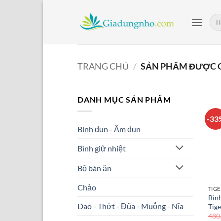
Bỏ
qua
Tìm
kiế
nội
dung
TRANG CHỦ
/
SẢN PHẨM ĐƯỢC G
DANH MỤC SẢN PHẨM
-33
Bình đun - Ấm đun
Bình giữ nhiệt
Bộ bàn ăn
Chảo
TIGE
Bình
Dao - Thớt - Đũa - Muỗng - Nĩa
Tig
480