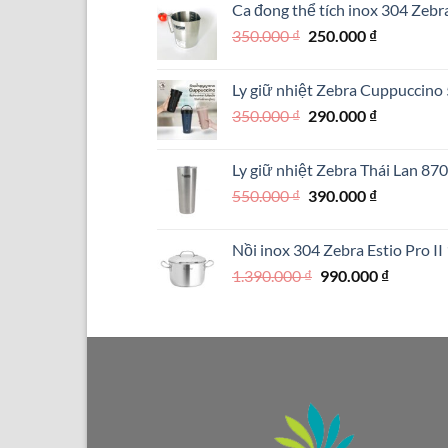
Ca đong thể tích inox 304 Zebr
890.000 ₫.
là:
Giá
Giá
350.000
₫
250.000
₫
550.000 ₫.
gốc
hiện
là:
tại
Ly giữ nhiệt Zebra Cuppuccin
350.000 ₫.
là:
Giá
Giá
350.000
₫
290.000
₫
250.000 ₫.
gốc
hiện
là:
tại
Ly giữ nhiệt Zebra Thái Lan 87
350.000 ₫.
là:
Giá
Giá
550.000
₫
390.000
₫
290.000 ₫.
gốc
hiện
là:
tại
Nồi inox 304 Zebra Estio Pro I
550.000 ₫.
là:
Giá
Giá
1.390.000
₫
990.000
₫
390.000 ₫.
gốc
hiện
là:
tại
1.390.000 ₫.
là:
990.000 