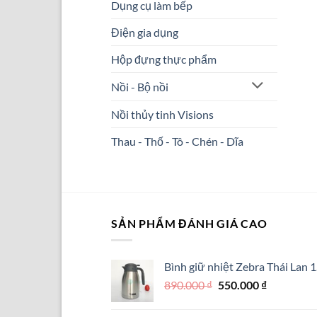
Dụng cụ làm bếp
Điện gia dụng
Hộp đựng thực phẩm
Nồi - Bộ nồi
Nồi thủy tinh Visions
Thau - Thố - Tô - Chén - Dĩa
SẢN PHẨM ĐÁNH GIÁ CAO
Bình giữ nhiệt Zebra Thái Lan 1
Giá
Giá
890.000
₫
550.000
₫
gốc
hiện
là:
tại