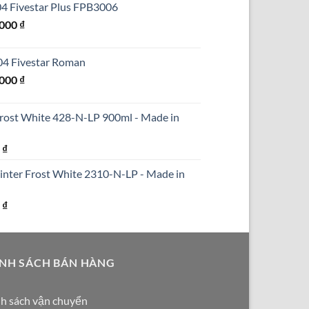
304 Fivestar Plus FPB3006
₫.
là:
Giá
.000
₫
690.000 ₫.
hiện
tại
304 Fivestar Roman
000 ₫.
là:
Giá
.000
₫
1.250.000 ₫.
hiện
tại
Frost White 428-N-LP 900ml - Made in
000 ₫.
là:
1.590.000 ₫.
Giá
0
₫
hiện
inter Frost White 2310-N-LP - Made in
tại
₫.
là:
Giá
0
₫
290.000 ₫.
hiện
tại
₫.
là:
NH SÁCH BÁN HÀNG
250.000 ₫.
h sách vận chuyển