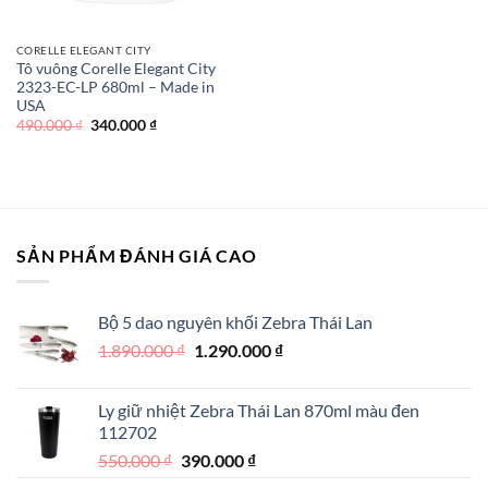
CORELLE ELEGANT CITY
Tô vuông Corelle Elegant City
2323-EC-LP 680ml – Made in
USA
Giá
Giá
490.000
₫
340.000
₫
gốc
hiện
là:
tại
490.000 ₫.
là:
340.000 ₫.
SẢN PHẨM ĐÁNH GIÁ CAO
Bộ 5 dao nguyên khối Zebra Thái Lan
Giá
Giá
1.890.000
₫
1.290.000
₫
gốc
hiện
là:
tại
Ly giữ nhiệt Zebra Thái Lan 870ml màu đen
1.890.000 ₫.
là:
112702
1.290.000 ₫.
Giá
Giá
550.000
₫
390.000
₫
gốc
hiện