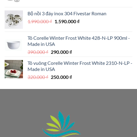
gốc
hiện
là:
tại
Bộ nồi 3 đáy inox 304 Fivestar Roman
1.950.000 ₫.
là:
Giá
Giá
1.990.000
₫
1.590.000
₫
1.250.000 ₫.
gốc
hiện
là:
tại
Tô Corelle Winter Frost White 428-N-LP 900ml -
1.990.000 ₫.
là:
Made in USA
1.590.000 ₫.
Giá
Giá
390.000
₫
290.000
₫
gốc
hiện
Tô vuông Corelle Winter Frost White 2310-N-LP -
là:
tại
Made in USA
390.000 ₫.
là:
Giá
Giá
320.000
₫
250.000
₫
290.000 ₫.
gốc
hiện
là:
tại
320.000 ₫.
là:
250.000 ₫.