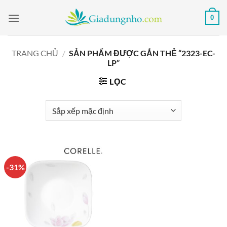
Bỏ
0
qua
nội
dung
TRANG CHỦ
/
SẢN PHẨM ĐƯỢC GẮN THẺ “2323-EC-
LP”
LỌC
-31%