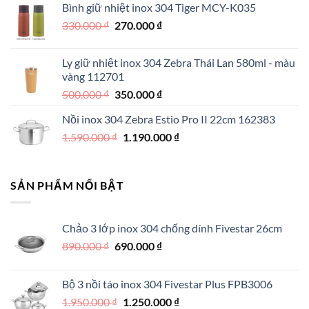
Bình giữ nhiệt inox 304 Tiger MCY-K035
là:
tại
Giá
Giá
330.000
₫
550.000 ₫.
270.000
₫
là:
gốc
hiện
390.000 ₫.
là:
tại
Ly giữ nhiệt inox 304 Zebra Thái Lan 580ml - màu
330.000 ₫.
là:
vàng 112701
270.000 ₫.
Giá
Giá
500.000
₫
350.000
₫
gốc
hiện
Nồi inox 304 Zebra Estio Pro II 22cm 162383
là:
tại
Giá
Giá
1.590.000
₫
500.000 ₫.
1.190.000
là:
₫
gốc
hiện
350.000 ₫.
là:
tại
1.590.000 ₫.
là:
SẢN PHẨM NỔI BẬT
1.190.000 ₫.
Chảo 3 lớp inox 304 chống dính Fivestar 26cm
Giá
Giá
890.000
₫
690.000
₫
gốc
hiện
là:
tại
Bộ 3 nồi táo inox 304 Fivestar Plus FPB3006
890.000 ₫.
là:
Giá
Giá
1.950.000
₫
1.250.000
₫
690.000 ₫.