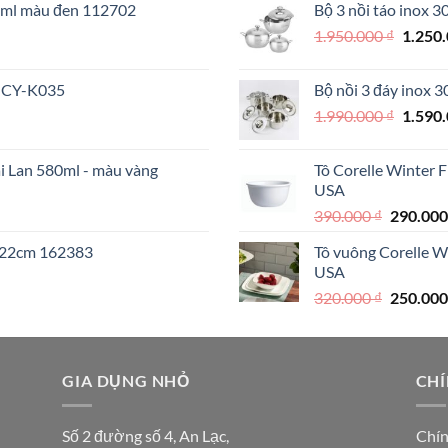
70ml màu đen 112702
Bộ 3 nồi táo inox 
890.000 
Giá
1.950.000
₫
1.250
000 ₫.
gốc
là:
 MCY-K035
Bộ nồi 3 đáy inox 
1.950.
Giá
1.990.000
₫
1.590
gốc
là:
ái Lan 580ml - màu vàng
Tô Corelle Winter 
1.990.
USA
Giá
390.000
₫
290.00
gốc
I 22cm 162383
Tô vuông Corelle W
là:
USA
390.000 
Giá
320.000
₫
250.00
gốc
là:
320.000 
000 ₫.
GIA DỤNG NHỎ
CHÍ
Số 2 đường số 4, An Lạc,
Chín