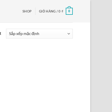
0
SHOP
GIỎ HÀNG /
0
₫
t