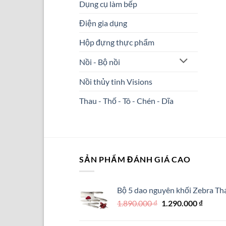
Dụng cụ làm bếp
Điện gia dụng
Hộp đựng thực phẩm
Nồi - Bộ nồi
Nồi thủy tinh Visions
Thau - Thố - Tô - Chén - Dĩa
SẢN PHẨM ĐÁNH GIÁ CAO
Bộ 5 dao nguyên khối Zebra Thá
Giá
Giá
1.890.000
₫
1.290.000
₫
gốc
hiện
là:
tại