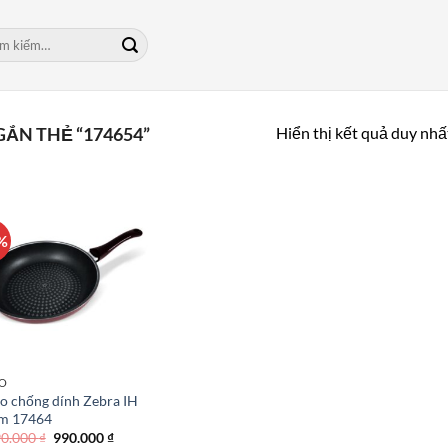
m:
Hiển thị kết quả duy nhấ
ẮN THẺ “174654”
%
O
o chống dính Zebra IH
m 17464
Giá
Giá
90.000
₫
990.000
₫