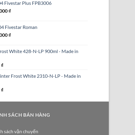
304 Fivestar Plus FPB3006
₫.
là:
Giá
.000
₫
690.000 ₫.
hiện
tại
304 Fivestar Roman
000 ₫.
là:
Giá
.000
₫
1.250.000 ₫.
hiện
tại
Frost White 428-N-LP 900ml - Made in
000 ₫.
là:
1.590.000 ₫.
Giá
0
₫
hiện
inter Frost White 2310-N-LP - Made in
tại
₫.
là:
Giá
0
₫
290.000 ₫.
hiện
tại
₫.
là:
NH SÁCH BÁN HÀNG
250.000 ₫.
h sách vận chuyển