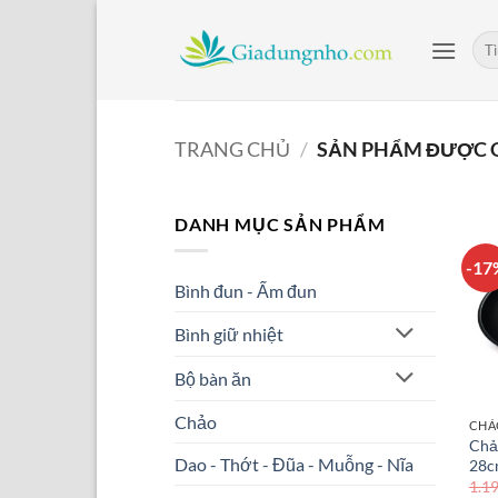
Bỏ
qua
Tìm
kiế
nội
dung
TRANG CHỦ
/
SẢN PHẨM ĐƯỢC G
DANH MỤC SẢN PHẨM
-17
Bình đun - Ấm đun
Bình giữ nhiệt
Bộ bàn ăn
Chảo
CHẢ
Chả
Dao - Thớt - Đũa - Muỗng - Nĩa
28c
1.1