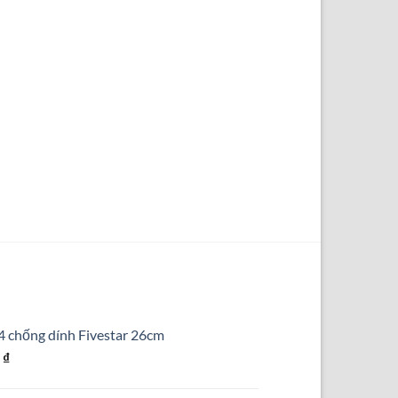
4 chống dính Fivestar 26cm
Giá
0
₫
hiện
tại