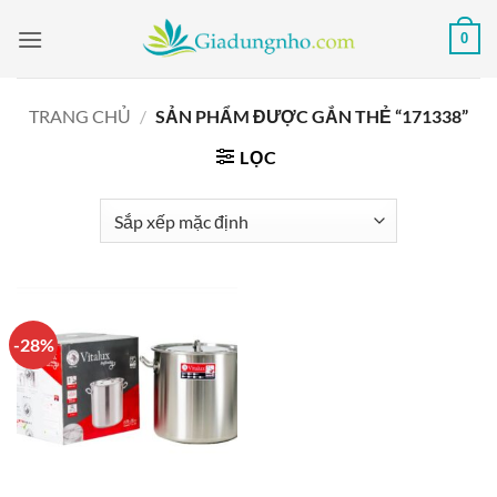
Bỏ
0
qua
nội
dung
TRANG CHỦ
/
SẢN PHẨM ĐƯỢC GẮN THẺ “171338”
LỌC
-28%