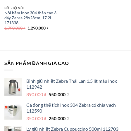
NỒI - BỘ NỒI
Nồi hầm inox 304 thân cao 3
đáy Zebra 28x28cm, 17.2L
171338
Giá
Giá
1.790.000
₫
1.290.000
₫
gốc
hiện
là:
tại
1.790.000 ₫.
là:
1.290.000 ₫.
SẢN PHẨM ĐÁNH GIÁ CAO
Bình giữ nhiệt Zebra Thái Lan 1.5 lít màu inox
112942
Giá
Giá
890.000
₫
550.000
₫
gốc
hiện
Ca đong thể tích inox 304 Zebra có chia vạch
là:
tại
112590
890.000 ₫.
là:
Giá
Giá
350.000
₫
250.000
₫
550.000 ₫.
gốc
hiện
Ly giữ nhiệt Zebra Cuppuccino 500ml 112703
là:
tại