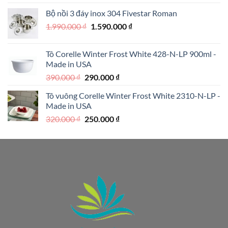
là:
tại
Bộ nồi 3 đáy inox 304 Fivestar Roman
1.950.000 ₫.
là:
Giá
Giá
1.990.000
₫
1.590.000
₫
1.250.000 ₫.
gốc
hiện
là:
tại
Tô Corelle Winter Frost White 428-N-LP 900ml -
1.990.000 ₫.
là:
Made in USA
1.590.000 ₫.
Giá
Giá
390.000
₫
290.000
₫
gốc
hiện
Tô vuông Corelle Winter Frost White 2310-N-LP -
là:
tại
Made in USA
390.000 ₫.
là:
Giá
Giá
320.000
₫
250.000
₫
290.000 ₫.
gốc
hiện
là:
tại
320.000 ₫.
là:
250.000 ₫.