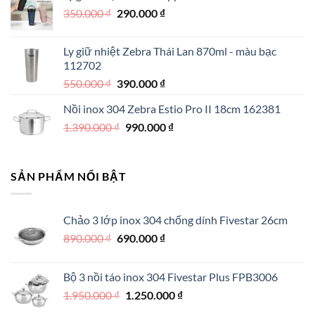
Giá
Giá
350.000
₫
350.000 ₫.
290.000
₫
là:
gốc
hiện
250.000 ₫.
là:
tại
Ly giữ nhiệt Zebra Thái Lan 870ml - màu bạc
350.000 ₫.
là:
112702
290.000 ₫.
Giá
Giá
550.000
₫
390.000
₫
gốc
hiện
Nồi inox 304 Zebra Estio Pro II 18cm 162381
là:
tại
Giá
Giá
1.390.000
₫
550.000 ₫.
990.000
là:
₫
gốc
hiện
390.000 ₫.
là:
tại
1.390.000 ₫.
là:
SẢN PHẨM NỔI BẬT
990.000 ₫.
Chảo 3 lớp inox 304 chống dính Fivestar 26cm
Giá
Giá
890.000
₫
690.000
₫
gốc
hiện
là:
tại
Bộ 3 nồi táo inox 304 Fivestar Plus FPB3006
890.000 ₫.
là:
Giá
Giá
1.950.000
₫
1.250.000
₫
690.000 ₫.
gốc
hiện