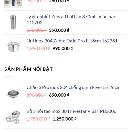
Giá
Giá
350.000
₫
350.000 ₫.
290.000
₫
là:
gốc
hiện
250.000 ₫.
là:
tại
Ly giữ nhiệt Zebra Thái Lan 870ml - màu bạc
350.000 ₫.
là:
112702
290.000 ₫.
Giá
Giá
550.000
₫
390.000
₫
gốc
hiện
Nồi inox 304 Zebra Estio Pro II 18cm 162381
là:
tại
Giá
Giá
1.390.000
₫
550.000 ₫.
990.000
là:
₫
gốc
hiện
390.000 ₫.
là:
tại
1.390.000 ₫.
là:
SẢN PHẨM NỔI BẬT
990.000 ₫.
Chảo 3 lớp inox 304 chống dính Fivestar 26cm
Giá
Giá
890.000
₫
690.000
₫
gốc
hiện
là:
tại
Bộ 3 nồi táo inox 304 Fivestar Plus FPB3006
890.000 ₫.
là:
Giá
Giá
1.950.000
₫
1.250.000
₫
690.000 ₫.
gốc
hiện
là:
tại