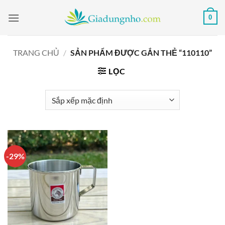
Bỏ
0
qua
nội
dung
TRANG CHỦ
/
SẢN PHẨM ĐƯỢC GẮN THẺ “110110”
LỌC
-29%