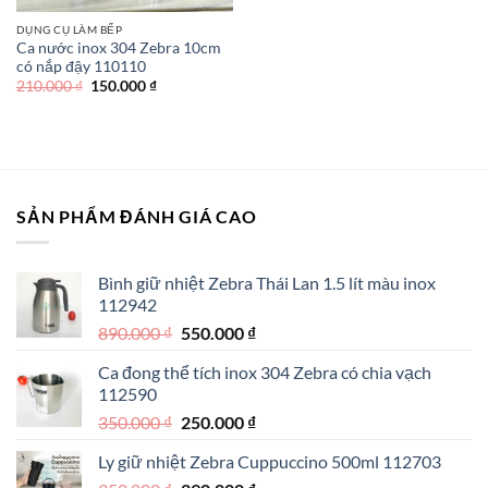
DỤNG CỤ LÀM BẾP
Ca nước inox 304 Zebra 10cm
có nắp đậy 110110
Giá
Giá
210.000
₫
150.000
₫
gốc
hiện
là:
tại
210.000 ₫.
là:
150.000 ₫.
SẢN PHẨM ĐÁNH GIÁ CAO
Bình giữ nhiệt Zebra Thái Lan 1.5 lít màu inox
112942
Giá
Giá
890.000
₫
550.000
₫
gốc
hiện
Ca đong thể tích inox 304 Zebra có chia vạch
là:
tại
112590
890.000 ₫.
là:
Giá
Giá
350.000
₫
250.000
₫
550.000 ₫.
gốc
hiện
Ly giữ nhiệt Zebra Cuppuccino 500ml 112703
là:
tại