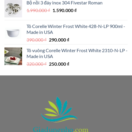
Bộ nồi 3 đáy inox 304 Fivestar Roman
1.950.000 ₫.
là:
Giá
Giá
1.990.000
₫
1.590.000
₫
1.250.000 ₫.
gốc
hiện
là:
tại
Tô Corelle Winter Frost White 428-N-LP 900ml -
1.990.000 ₫.
là:
Made in USA
1.590.000 ₫.
Giá
Giá
390.000
₫
290.000
₫
gốc
hiện
Tô vuông Corelle Winter Frost White 2310-N-LP -
là:
tại
Made in USA
390.000 ₫.
là:
Giá
Giá
320.000
₫
250.000
₫
290.000 ₫.
gốc
hiện
là:
tại
320.000 ₫.
là:
250.000 ₫.